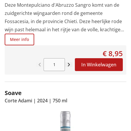
Deze Montepulciano d'Abruzzo Sangro komt van de
zuidgerichte wijngaarden rond de gemeente
Fossacesia, in de provincie Chieti. Deze heerlijke rode
wijn past helemaal in het rijtje van de volle, krachtige
en fruitige wijnen uit de regio Abruzzo.Na een zachte
Meer info
persing en een klassieke vinificatie, inclusief
€ 8,95
malolactische gisting, volgt een rustperiode in
verglaasde cementkuipen. Diepgekleurd, aromatisch
In Winkelwagen
van geur, fruitig en gestructureerd van smaak zijn de
hoofdkenmerken.
Soave
Corte Adami
|
2024
|
750 ml