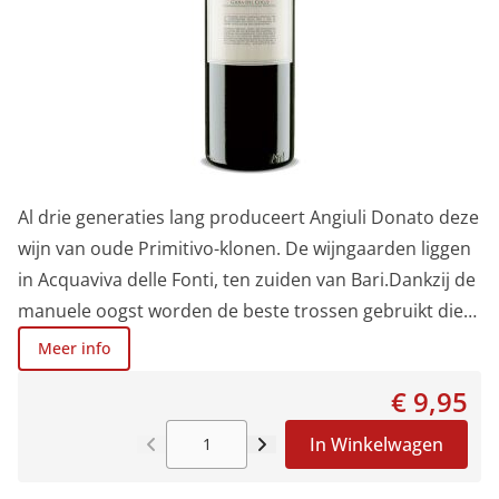
Al drie generaties lang produceert Angiuli Donato deze
wijn van oude Primitivo-klonen. De wijngaarden liggen
in Acquaviva delle Fonti, ten zuiden van Bari.Dankzij de
manuele oogst worden de beste trossen gebruikt die
gedurende 10 à 15 dagen in roestvrijstalen tanks
Meer info
macereren. De alcoholische gisting vindt plaats met
€ 9,95
inheemse gisten. Dit alles draagt bij aan het
verbeteren van de typiciteit en aroma van de Primitivo.
In Winkelwagen
Vanille, een rokerig aroma, veel body, wat citruszeste
in de neus en superzachte tannines maken van deze