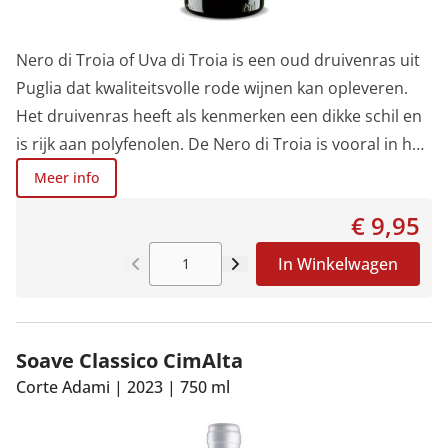
Nero di Troia of Uva di Troia is een oud druivenras uit
Puglia dat kwaliteitsvolle rode wijnen kan opleveren.
Het druivenras heeft als kenmerken een dikke schil en
is rijk aan polyfenolen. De Nero di Troia is vooral in het
centraal en noordelijk deel van Puglia aangeplant. De
Meer info
wijngaarden liggen in de buurt van Castel del
€ 9,95
Monte.Door een zorgvuldige handmatige selectie van
de druiven en een lange maceratie ontwikkelt deze wijn
In Winkelwagen
een levendige en intense kleur, een elegant boeket met
tonen van viooltjes, zwarte kersen en kruiden. Fris van
smaak met zachte tannines.
Soave Classico CimAlta
Corte Adami
|
2023
|
750 ml