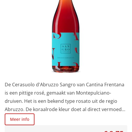
smaak.
De Cerasuolo d'Abruzzo Sangro van Cantina Frentana
is een pittige rosé, gemaakt van Montepulciano-
druiven. Het is een bekend type rosato uit de regio
Abruzzo. De koraalrode kleur doet al direct vermoeden
dat we hier met een krachtigere versie te maken
Meer info
hebben. Na het persen van de druiven laat men de