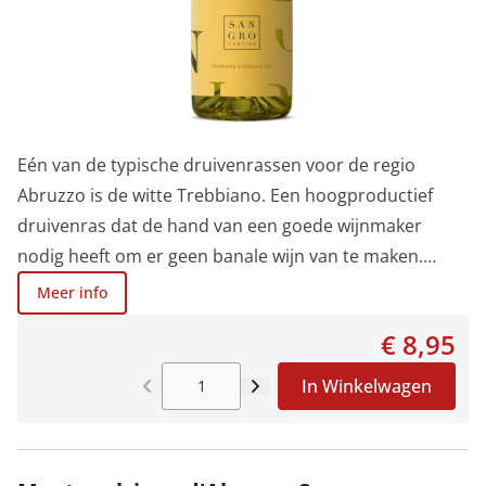
Eén van de typische druivenrassen voor de regio
Abruzzo is de witte Trebbiano. Een hoogproductief
druivenras dat de hand van een goede wijnmaker
nodig heeft om er geen banale wijn van te maken.
Cantina Frentana weet dat perfect te doen. De
Meer info
wijngaarden zijn eerder naar het Noorden gericht en
€ 8,95
liggen op koeler terrein en iets vruchtbaardere
ondergrond. Het aroma is floraal, frisfruitig en delicaat.
In Winkelwagen
We herkennen citruszeste en kruisbes. In de mond
hebben we een frisronde en sappige smaak. Een wijn
waarvan je kan genieten als aperitief of om te