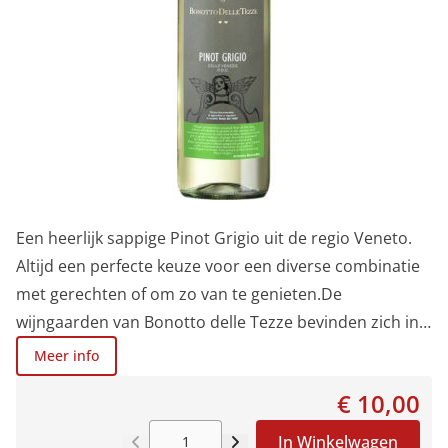
Een heerlijk sappige Pinot Grigio uit de regio Veneto.
Altijd een perfecte keuze voor een diverse combinatie
met gerechten of om zo van te genieten.De
wijngaarden van Bonotto delle Tezze bevinden zich in
Romanziol, dicht bij de Adriatische kust, boven Venetië.
Meer info
De ondergrond bestaat uit grind en klei. Na uitdunnen
€ 10,00
van de druivelaar in de lente volgt de oogst op het
einde van de zomer. Na een kort schilcontact met de
In Winkelwagen