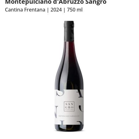
Montepulciano d'Abruzzo Sangro
combineren met lichte voorgerechten.
Cantina Frentana
|
2024
|
750 ml