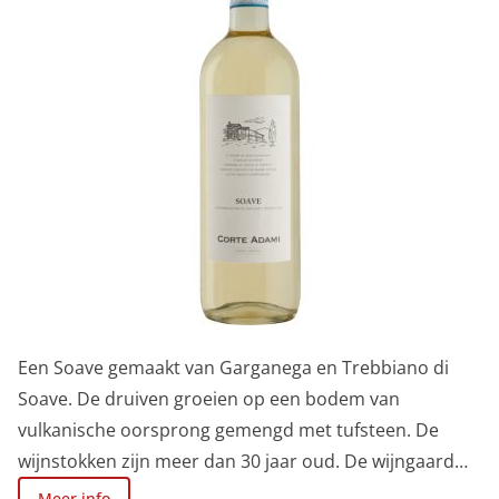
Een Soave gemaakt van Garganega en Trebbiano di
Soave. De druiven groeien op een bodem van
vulkanische oorsprong gemengd met tufsteen. De
wijnstokken zijn meer dan 30 jaar oud. De wijngaard
ligt op een hoogte van 350m, in Castelcerino. De
Meer info