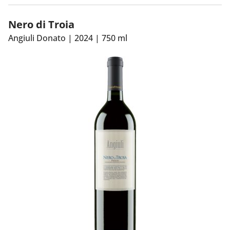
Primitivo een allemansvriend. Heerlijk bij
Nero di Troia
stoofgerechten en geroosterd lamsvlees.
Angiuli Donato
|
2024
|
750 ml