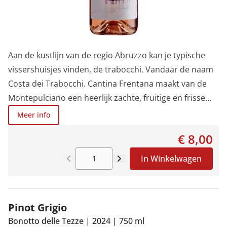
Aan de kustlijn van de regio Abruzzo kan je typische
vissershuisjes vinden, de trabocchi. Vandaar de naam
Costa dei Trabocchi. Cantina Frentana maakt van de
Montepulciano een heerlijk zachte, fruitige en frisse
rosato. Zet je lekker op je terras, voetjes in de lucht en
Meer info
genieten ...Je herkent direct een hele fruitmand van
€ 8,00
kersen, rozenbottel, mandarijn en meloen. De nodige
zuurtjes zorgen voor frisheid en zin in een tweede glas.
In Winkelwagen
Een heel plezierige wijn aan een superprijs.
Pinot Grigio
Bonotto delle Tezze
|
2024
|
750 ml