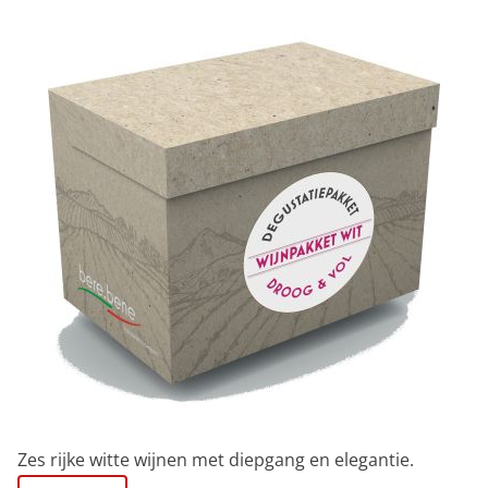
kleur is intens strogeel. In het aroma zitten elegante
en complexe aroma's van rijp wit en geel fruit en
bloemen, zoals hints van peer, abrikoos, citrus,
geroosterde hazelnoot, acacia, meidoorn en wat
honing. En de smaak volgt, zacht en evenwichtig met
een ondersteunend ziltig zuurtje.Een prachtige wijn die
het bv. perfect doet bij visgerechten, pasta met
groenten of antipasti. Een wijn die mooi op dronk is en
nog tegen een paar jaar evolutie kan.
Zes rijke witte wijnen met diepgang en elegantie.