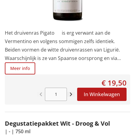
Het druivenras Pigato is erg verwant aan de
Vermentino en volgens sommigen zelfs identiek.
Beiden vormen de witte druivenrassen van Ligurië.
Waarschijnlijk is ze van Spaanse oorsprong en via
Corsica in Ligurië geraakt. La Ginestraia is een nog
Meer info
relatief jong en klein domein, omgeven door het groen
€ 19,50
van olijfbomen en wijngaarden, op een kleine heuvel in
de buurt van de Middellandse Zee, op een steenworp
In Winkelwagen
afstand van het oude en karakteristieke Ligurische
dorp Cervo in de provincie Imperia.De vinificatie van
deze Pigato focust op de aromatische kenmerken van
Degustatiepakket Wit - Droog & Vol
de druif. De persing is zacht en de fermentatie vindt
|
-
|
750 ml
plaats onder een gecontroleerde temperatuur. De