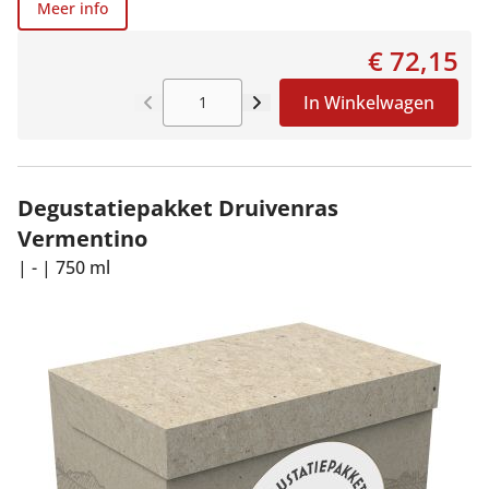
Meer info
€ 72,15
In Winkelwagen
Degustatiepakket Druivenras
Vermentino
|
-
|
750 ml