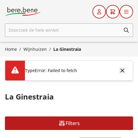
Ga naar de inhoud
Doorzoek de hele winkel
Home
/
Wijnhuizen
/
La Ginestraia
TypeError: Failed to fetch
La Ginestraia
Filters