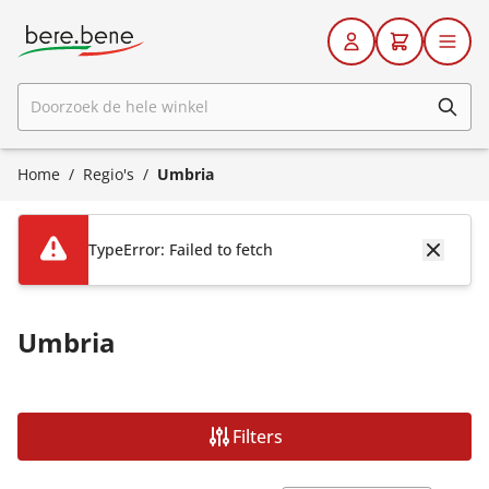
Ga naar de inhoud
Doorzoek de hele winkel
Home
/
Regio's
/
Umbria
TypeError: Failed to fetch
Umbria
Filters