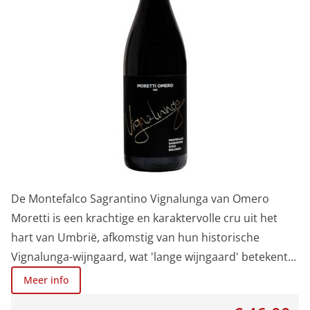
De Montefalco Sagrantino Vignalunga van Omero
Moretti is een krachtige en karaktervolle cru uit het
hart van Umbrië, afkomstig van hun historische
Vignalunga-wijngaard, wat 'lange wijngaard' betekent
in het Italiaans. Deze wijn belichaamt de ruwe
Meer info
schoonheid van de Sagrantino-druif: intens, complex