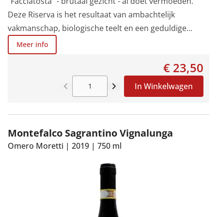
“Facciatosta” - brutaal gezicht - al doet vermoeden.
Deze Riserva is het resultaat van ambachtelijk
vakmanschap, biologische teelt en een geduldige
rijping van 30 maanden, waarvan een deel op hout.
Meer info
€ 23,50
In Winkelwagen
Montefalco Sagrantino Vignalunga
Omero Moretti
|
2019
|
750 ml