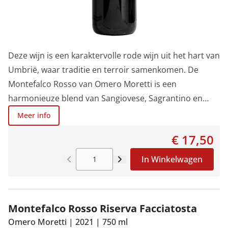
Deze wijn is een karaktervolle rode wijn uit het hart van
Umbrië, waar traditie en terroir samenkomen. De
Montefalco Rosso van Omero Moretti is een
harmonieuze blend van Sangiovese, Sagrantino en
Ciliegiolo, afkomstig van biologische wijngaarden die
Meer info
optimaal genieten van de zon. Een wijn die perfect de
€ 17,50
geest van Moretti Omero weergeeft, de eerste
producent van biologische wijnen in het wijngebied
In Winkelwagen
Montefalco, en nog steeds een van de beroemdste
wijnhuizen in de regio.
Montefalco Rosso Riserva Facciatosta
Omero Moretti
|
2021
|
750 ml