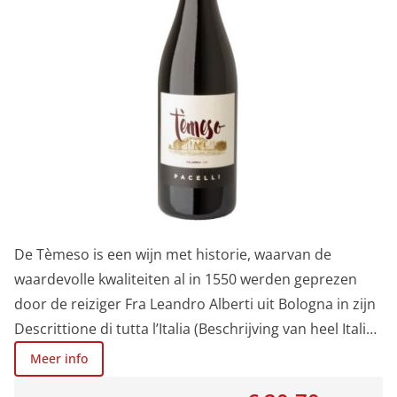
maximaal van kan genieten. Een mooie begeleider van
rood vlees, wild en oude kazen.
De Tèmeso is een wijn met historie, waarvan de
waardevolle kwaliteiten al in 1550 werden geprezen
door de reiziger Fra Leandro Alberti uit Bologna in zijn
Descrittione di tutta l’Italia (Beschrijving van heel Italië),
opgedragen aan Caterina de' Medici. Het door Alberti
Meer info
genoemde Malvetto Castello-gebied, waar ook Tenute