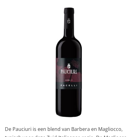
jenerverbes en rijpe rode vruchten, peper en kaneel.
Na walsen komt er zelfs iets van leer doorheen. De
smaak is sappig, soepel, smakelijk en droog met een
fijne tanninestructuur.
De Pauciuri is een blend van Barbera en Magliocco,