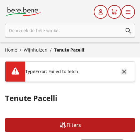
Ga naar de inhoud
Doorzoek de hele winkel
Home
/
Wijnhuizen
/
Tenute Pacelli
TypeError: Failed to fetch
Tenute Pacelli
Filters