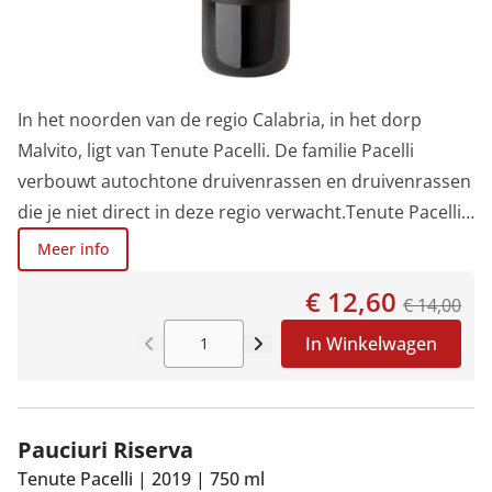
In het noorden van de regio Calabria, in het dorp
Malvito, ligt van Tenute Pacelli. De familie Pacelli
verbouwt autochtone druivenrassen en druivenrassen
die je niet direct in deze regio verwacht.Tenute Pacelli
is een domein dat bijna volledig door vrouwen wordt
Meer info
gerund. Het assortiment is niet groot maar focust
€ 12,60
volledig op kwaliteit, de wijnen zijn biologisch en ze
€ 14,00
experimenteren graag.Deze Terra Rossa is gemaakt
In Winkelwagen
van 100% Magliocco Dolce, een autochtoon druivenras
uit Calabria.Na de manuele oogst in september volgt
een fermentatie en lagering in inox tanks. De kleur is
Pauciuri Riserva
robijnrood en de Terra Rossa heeft een intens aroma
Tenute Pacelli
|
2019
|
750 ml
dat doet denken aan Pinot Nero, met toetsen van