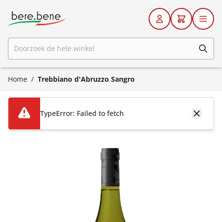
Ga naar de inhoud
Doorzoek de hele winkel
Home
/
Trebbiano d'Abruzzo Sangro
TypeError: Failed to fetch