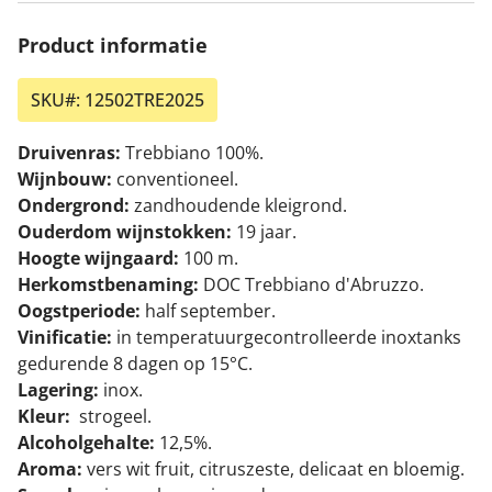
Product informatie
SKU#:
12502TRE2025
Druivenras:
Trebbiano 100%.
Wijnbouw:
conventioneel.
Ondergrond:
zandhoudende kleigrond.
Ouderdom wijnstokken:
19 jaar.
Hoogte wijngaard:
100 m.
Herkomstbenaming:
DOC Trebbiano d'Abruzzo.
Oogstperiode:
half september.
Vinificatie:
in temperatuurgecontrolleerde inoxtanks
gedurende 8 dagen op 15°C.
Lagering:
inox.
Kleur:
strogeel.
Alcoholgehalte:
12,5%.
Aroma:
vers wit fruit, citruszeste, delicaat en bloemig.