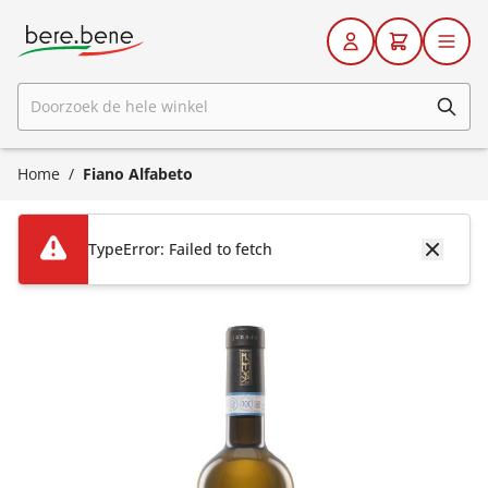
Ga naar de inhoud
Doorzoek de hele winkel
Home
/
Fiano Alfabeto
TypeError: Failed to fetch