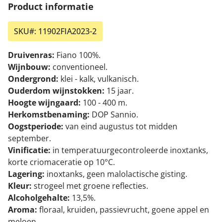
Product informatie
SKU#:
11902FIA2023-2
Druivenras:
Fiano 100%.
Wijnbouw:
conventioneel.
Ondergrond:
klei - kalk, vulkanisch.
Ouderdom wijnstokken:
15 jaar.
Hoogte wijngaard:
100 - 400 m.
Herkomstbenaming:
DOP Sannio.
Oogstperiode:
van eind augustus tot midden
september.
Vinificatie:
in temperatuurgecontroleerde inoxtanks,
korte criomaceratie op 10°C.
Lagering:
inoxtanks, geen malolactische gisting.
Kleur:
strogeel met groene reflecties.
Alcoholgehalte:
13,5%.
Aroma:
floraal, kruiden, passievrucht, goene appel en
meloen.