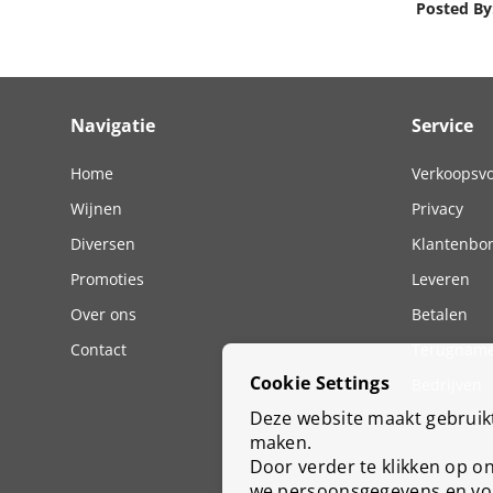
Posted By
Navigatie
Service
Home
Verkoopsv
Wijnen
Privacy
Diversen
Klantenbo
Promoties
Leveren
Over ons
Betalen
Contact
Terugname
Cookie Settings
Bedrijven
Deze website maakt gebruikt 
maken.
Door verder te klikken op o
we persoonsgegevens en vol