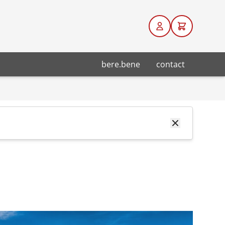
bere.bene
contact