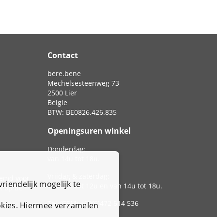
Contact
bere.bene
Mechelsesteenweg 73
2500 Lier
Belgie
BTW: BE0826.426.835
Openingsuren winkel
Donderdag:
van 14u tot 18u.
Vrijdag & zaterdag:
temd voor
riendelijk mogelijk te
van 10u tot 12u en van 14u tot 18u.
k op de
Tel./GSM: +32(0)472 614 536
ookies. Hiermee verzamelen