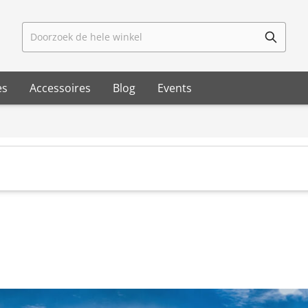
Doorzoek de hele winkel
es
Accessoires
Blog
Events