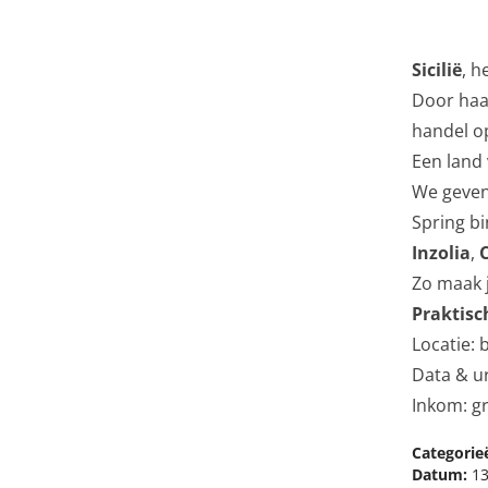
Sicilië
, h
Door haar
handel o
Een land
We geve
Spring b
Inzolia
,
Zo maak j
Praktisc
Locatie: 
Data & ur
Inkom: gr
Categorie
Datum:
13