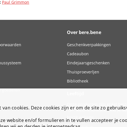
:
Paul Grimmon
Over bere.bene
oorwaarden
Geschenkverpakkingen
Cadeaubon
nussysteem
Eindejaarsgeschenken
Thuisproeverljen
Bibliotheek
 goederen
Leeftijd
Onze producten zijn enkel bes
van cookies. Deze cookies zijn er om de site zo gebruiksv
18+. Meer informatie vind je oo
Nix18
website.
nze website en/of formulieren in te vullen accepteer je c
gen wij en derden je internetgedrag.