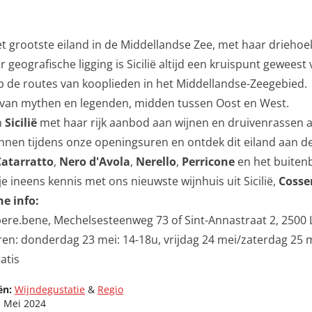
et grootste eiland in de Middellandse Zee, met haar driehoek
 geografische ligging is Sicilië altijd een kruispunt gewees
p de routes van kooplieden in het Middellandse-Zeegebied.
 van mythen en legenden, midden tussen Oost en West.
n
Sicilië
met haar rijk aanbod aan wijnen en druivenrassen 
innen tijdens onze openingsuren en ontdek dit eiland aan 
Catarratto
,
Nero d'Avola
,
Nerello
,
Perricone
en het buiten
e ineens kennis met ons nieuwste wijnhuis uit Sicilië,
Cosse
he info:
bere.bene, Mechelsesteenweg 73 of Sint-Annastraat 2, 2500 
en: donderdag 23 mei: 14-18u, vrijdag 24 mei/zaterdag 25 m
atis
ën:
Wijndegustatie
&
Regio
 Mei 2024