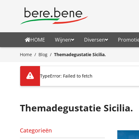
Ga naar de inhoud
HOME
Wijnen
Diversen
Promoti
Home
/
Blog
/
Themadegustatie Sicilia.
TypeError: Failed to fetch
Themadegustatie Sicilia.
Categorieën