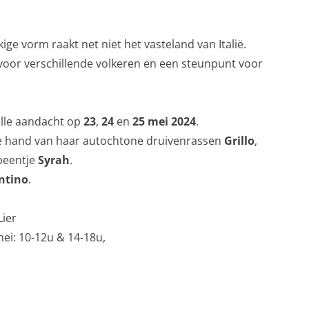
ige vorm raakt net niet het vasteland van Italië.
t voor verschillende volkeren en een steunpunt voor
alle aandacht op
23
,
24
en
25
mei
2024
.
de hand van haar autochtone druivenrassen
Grillo
,
beentje
Syrah
.
ntino
.
Lier
ei: 10-12u & 14-18u,