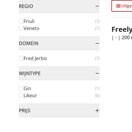
REGIO
Uitge
FILTER
Friuli
products availab
(
7
)
Freel
Veneto
products availab
(
1
)
|
-
|
200 
DOMEIN
FILTER
Fred Jerbis
products availab
(
7
)
WIJNTYPE
FILTER
Gin
products availab
(
1
)
Likeur
products availab
(
6
)
PRIJS
FILTER