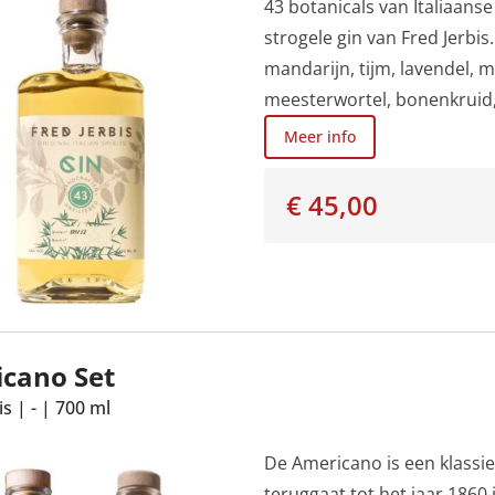
43 botanicals van Italiaans
strogele gin van Fred Jerbis
mandarijn, tijm, lavendel, mu
meesterwortel, bonenkruid, 
slechts een deel van de 43 
Meer info
het geheim van de meester .
de iris), lichte lavendel en
€ 45,00
delicaat en citrusachtig.
cano Set
is
|
-
|
700 ml
De Americano is een klassiek
teruggaat tot het jaar 1860