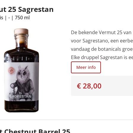
t 25 Sagrestan
is
|
-
|
750 ml
De bekende Vermut 25 van Fr
voor Sagrestano, een eerbe
vandaag de botanicals groe
Elke druppel Sagrestan is e
verleden en het grondgebied
Meer info
label is met de hand getek
die opa Piero vertegenwoord
€ 28,00
berggebieden van Friuli Vene
t Chestnut Barrel 25