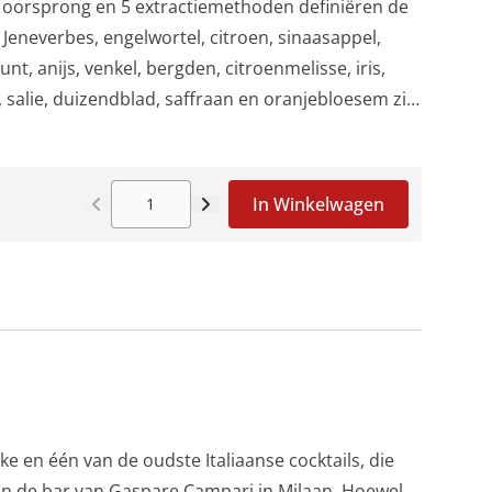
e oorsprong en 5 extractiemethoden definiëren de
. Jeneverbes, engelwortel, citroen, sinaasappel,
nt, anijs, venkel, bergden, citroenmelisse, iris,
salie, duizendblad, saffraan en oranjebloesem zijn
kruiden en planten die we mogen kennen. De rest is
..Tonen van jeneverbes, viooltjes (gegeven door
 citrus bepalen het aroma.De smaak is kruidig,
In Winkelwagen
e en één van de oudste Italiaanse cocktails, die
 in de bar van Gaspare Campari in Milaan. Hoewel