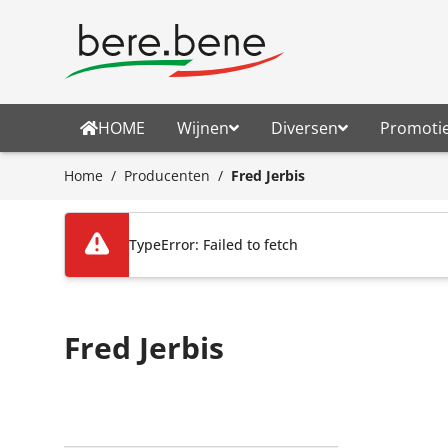
Ga naar de inhoud
HOME
Wijnen
Diversen
Promoti
Home
/
Producenten
/
Fred Jerbis
TypeError: Failed to fetch
Fred Jerbis