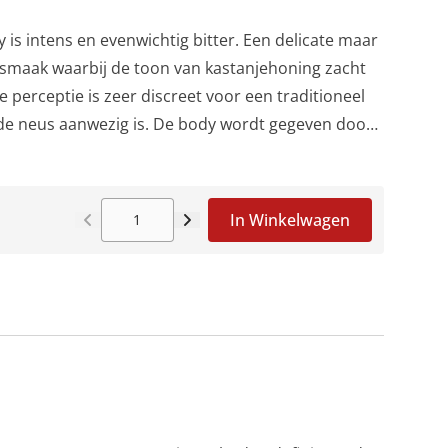
oy Hotel in Londen.
 is intens en evenwichtig bitter. Een delicate maar
smaak waarbij de toon van kastanjehoning zacht
 perceptie is zeer discreet voor een traditioneel
n de neus aanwezig is. De body wordt gegeven door
 maceratie van planten zoals de gentiaanwortel en
 ingrediënten die het complex en persistent
udend bitter door plantaardige ingrediënten,
In Winkelwagen
heid van citrusvruchten. Alles wordt vervolgens
emen die een zeer intense en natuurlijke
eale match in traditionele Italiaanse cocktails en
Fred Jerbis producten.