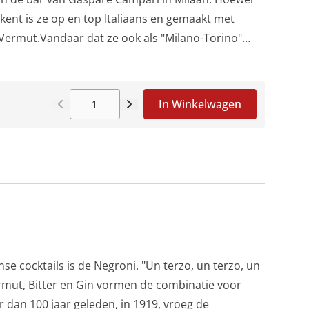
ent is ze op en top Italiaans en gemaakt met
e Vermut.Vandaar dat ze ook als "Milano-Torino"
onkelijke ingrediënten: een bittere likeur uit
h uit Turijn.De Americano kan je beschouwen als
 cocktail.In deze set zitten de handgemaakte en
In Winkelwagen
van Fred Jerbis voor een heerlijke Americano.
nse cocktails is de Negroni. "Un terzo, un terzo, un
Vermut, Bitter en Gin vormen de combinatie voor
r dan 100 jaar geleden, in 1919, vroeg de