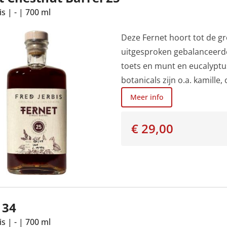
is
|
-
|
700 ml
Deze Fernet hoort tot de gr
uitgesproken gebalanceerde 
toets en munt en eucalyptus
botanicals zijn o.a. kamille
verschillende kruiden, wort
Meer info
gedrenkt en vervolgens gem
gedurende 40-60 dagen.De 
€ 29,00
van de gebruikte planten. In
rabarber en zoethout. De sma
lange afdronk. Deze likeur 
kunstmatige kleur- of smaak
liefhebbers of een zeer moo
 34
aan de klassieker "Hanky Pa
is
|
-
|
700 ml
Fernet, een bittere Italiaa