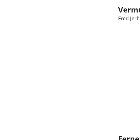
Vermu
Fred Jerb
Ferne