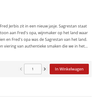
ed Jerbis zit in een nieuw jasje. Sagrestan staat
toon aan Fred's opa, wijnmaker op het land waar
ien en Fred's opa was de Sagrestan van het land.
en viering van authentieke smaken die we in het
 van Friuli Venezia Giulia terug vinden.Het nieuwe
end door de Friuliaanse kunstenaar Marta Lorenzon
igde met een uilenkop, een typisch dier in de
In Winkelwagen
zia Giulia.