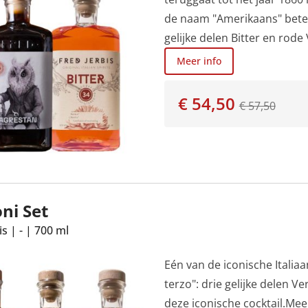
de naam "Amerikaans" betek
gelijke delen Bitter en rod
bekend is vanwege de oorspr
Meer info
Milaan en een rode vermout
de voorloper van de Negroni
€ 54,50
€ 57,50
ongefilterde basislikeuren 
ni Set
is
|
-
|
700 ml
Eén van de iconische Italiaa
terzo": drie gelijke delen 
deze iconische cocktail.Mee