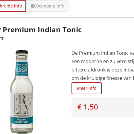
breide info
Beknopte info
le
y Premium Indian Tonic
le
ml
De Premium Indian Tonic van
le
een moderne en zuivere stij
bittere afdronk is deze Indi
om de kruidige finesse van F
Meer info
le
le
€ 1,50