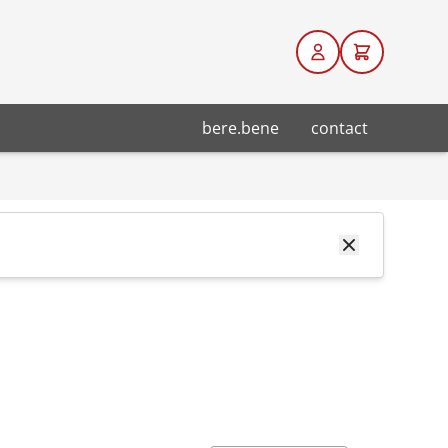
bere.bene
contact