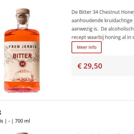
hoofdbartender bij het Sav
De Bitter 34 Chestnut Honey
aanhoudende kruidachtige 
aanwezig is. De alcoholische
recept waarbij honing al i
de bittere tonen dankzij de
Meer info
de rijkdom aan plantaardige
maken. De afdronk is aanho
€ 29,50
maar afgezwakt door de fris
doordrenkt met hibiscusblo
koraalrode tint geven.Een id
perfect gemixt met andere 
3
is
|
-
|
700 ml