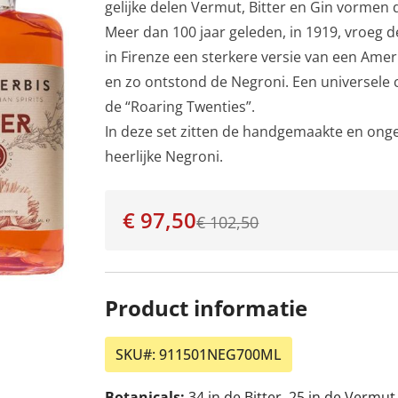
gelijke delen Vermut, Bitter en Gin vormen 
Meer dan 100 jaar geleden, in 1919, vroeg 
in Firenze een sterkere versie van een Am
en zo ontstond de Negroni. Een universele c
de “Roaring Twenties”.
In deze set zitten de handgemaakte en ongef
heerlijke Negroni.
€ 97,50
€ 102,50
Product informatie
SKU#:
911501NEG700ML
Botanicals:
34 in de Bitter, 25 in de Vermut