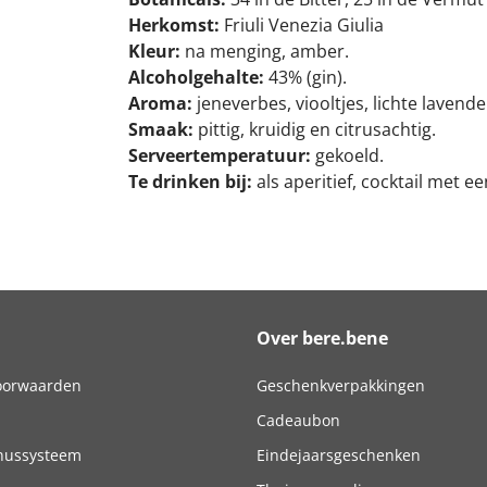
Herkomst:
Friuli Venezia Giulia
Kleur:
na menging, amber.
Alcoholgehalte:
43% (gin).
Aroma:
jeneverbes, viooltjes, lichte lavendel
Smaak:
pittig, kruidig en citrusachtig.
Serveertemperatuur:
gekoeld.
Te drinken bij:
als aperitief, cocktail met een
Over bere.bene
oorwaarden
Geschenkverpakkingen
Cadeaubon
nussysteem
Eindejaarsgeschenken