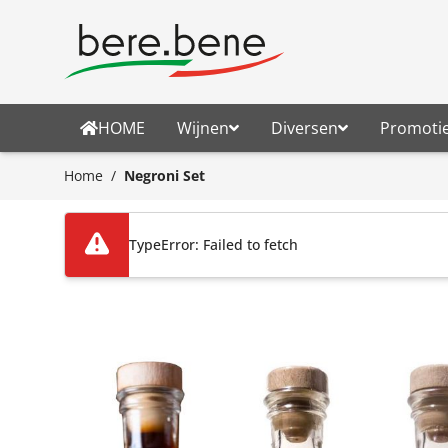
Ga naar de inhoud
HOME
Wijnen
Diversen
Promoti
Home
/
Negroni Set
TypeError: Failed to fetch