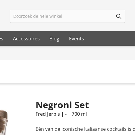
Doorzoek de hele winkel
es
Accessoires
Blog
Events
Negroni Set
Fred Jerbis
|
-
|
700 ml
Eén van de iconische Italiaanse cocktails is 