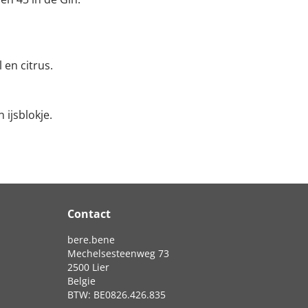
 en citrus.
 ijsblokje.
Contact
bere.bene
Mechelsesteenweg 73
2500 Lier
Belgie
BTW: BE0826.426.835