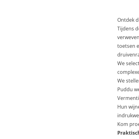
Ontdek de
Tijdens 
verweven 
toetsen 
druivenr
We select
complexe 
We stelle
Puddu we
Vermenti
Hun wijne
indrukwe
Kom proev
Praktisc