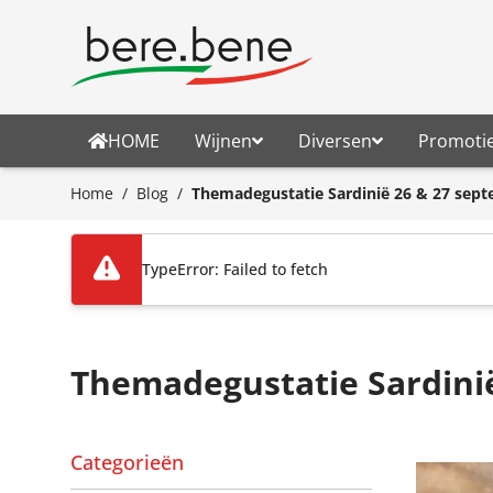
Ga naar de inhoud
HOME
Wijnen
Diversen
Promoti
Home
/
Blog
/
Themadegustatie Sardinië 26 & 27 sept
TypeError: Failed to fetch
Themadegustatie Sardini
Categorieën