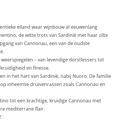
entieke eiland waar wijnbouw al eeuwenlang
mentino, de witte trots van Sardinië met haar zilte
diepgang van Cannonau, een van de oudste
e.
t weerspiegelen – van levendige dorstlessers tot
ruidigheid en finesse.
 in het hart van Sardinië, nabij Nuoro. De familie
rd op inheemse druivenrassen zoals Cannonau en
ntino tot een krachtige, kruidige Cannonau met
e mediterrane flair.
!