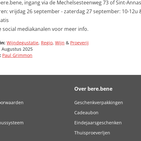
bere.bene, ingang via de Mechelsesteenweg 73 of Sint-Annast
en: vrijdag 26 september - zaterdag 27 september: 10-12u 
atis
e social mediakanalen voor meer info.
ën:
Wijndegustatie
,
Regio
,
Wijn
&
Proeverij
 Augustus 2025
:
Paul Grimmon
Over bere.bene
oorwaarden
Geschenkverpakkingen
Cadeaubon
nussysteem
Eindejaarsgeschenken
Thuisproeverljen