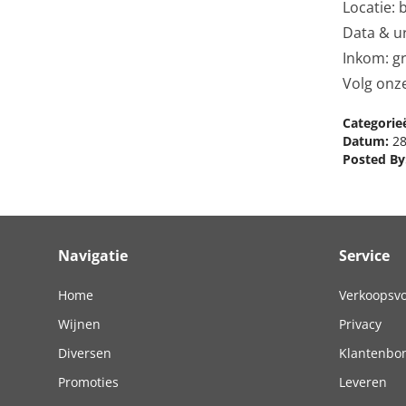
Locatie: 
Data & ur
Inkom: gr
Volg onz
Categorie
Datum:
28
Posted By
Navigatie
Service
Home
Verkoopsv
Wijnen
Privacy
Diversen
Klantenbo
Promoties
Leveren