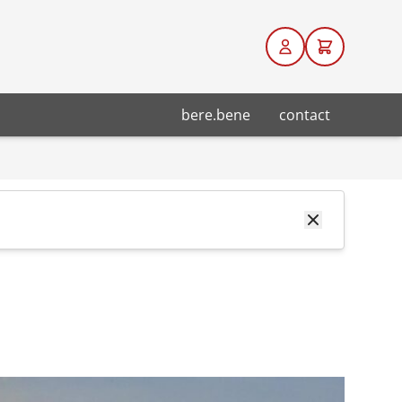
bere.bene
contact