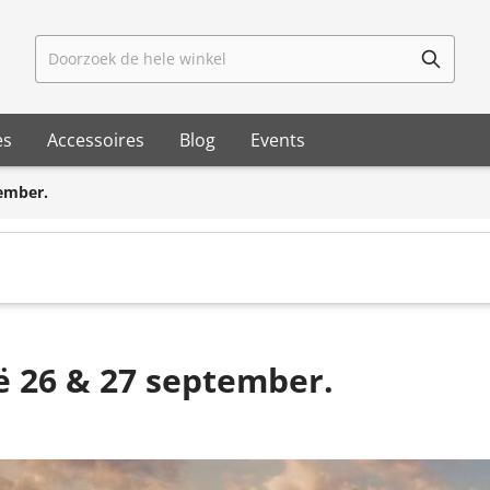
Doorzoek de hele winkel
es
Accessoires
Blog
Events
ember.
ë 26 & 27 september.