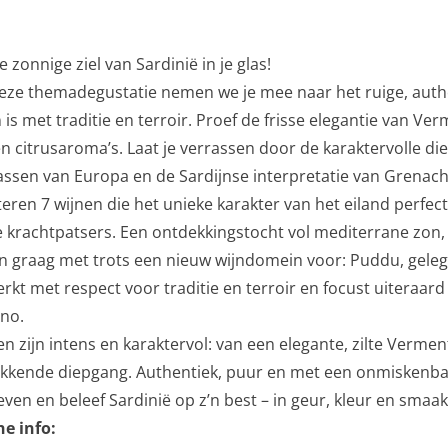
 zonnige ziel van Sardinië in je glas!
deze themadegustatie nemen we je mee naar het ruige, auth
is met traditie en terroir. Proef de frisse elegantie van Ver
en citrusaroma’s. Laat je verrassen door de karaktervolle 
assen van Europa en de Sardijnse interpretatie van Grenach
eren 7 wijnen die het unieke karakter van het eiland perfec
krachtpatsers. Een ontdekkingstocht vol mediterrane zon, k
n graag met trots een nieuw wijndomein voor: Puddu, gelegen
rkt met respect voor traditie en terroir en focust uiteraa
no.
n zijn intens en karaktervol: van een elegante, zilte Verme
kkende diepgang. Authentiek, puur en met een onmiskenbar
en en beleef Sardinië op z’n best – in geur, kleur en smaak
he info: