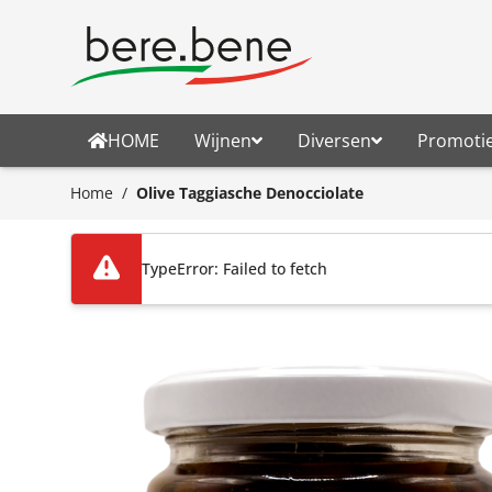
Ga naar de inhoud
HOME
Wijnen
Diversen
Promoti
Home
/
Olive Taggiasche Denocciolate
TypeError: Failed to fetch