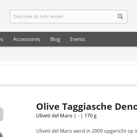
Doorzoek de hele winkel
es
Accessoires
Blog
Events
Olive Taggiasche Deno
Uliveti del Maro
|
-
|
170 g
Uliveti del Maro werd in 2009 opgericht op in