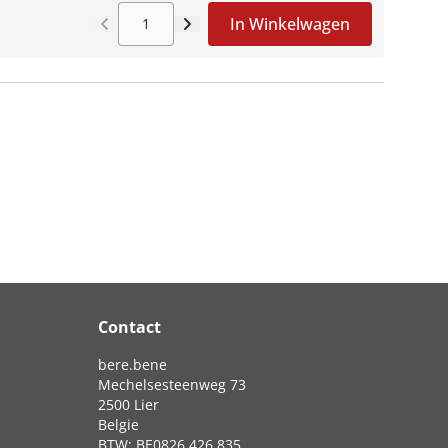
In Winkelwagen
Aantal
Contact
bere.bene
Mechelsesteenweg 73
2500 Lier
Belgie
BTW: BE0826.426.835