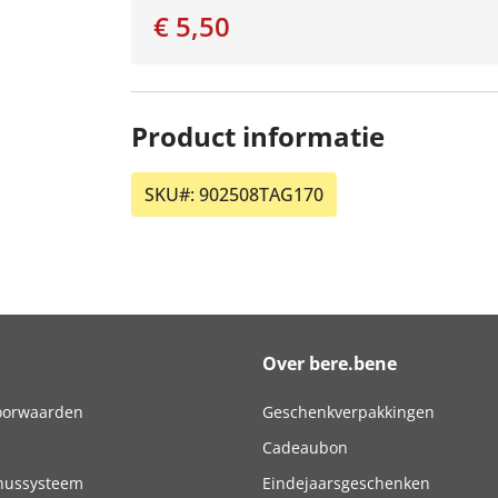
€ 5,50
Product informatie
SKU#:
902508TAG170
Over bere.bene
oorwaarden
Geschenkverpakkingen
Cadeaubon
nussysteem
Eindejaarsgeschenken