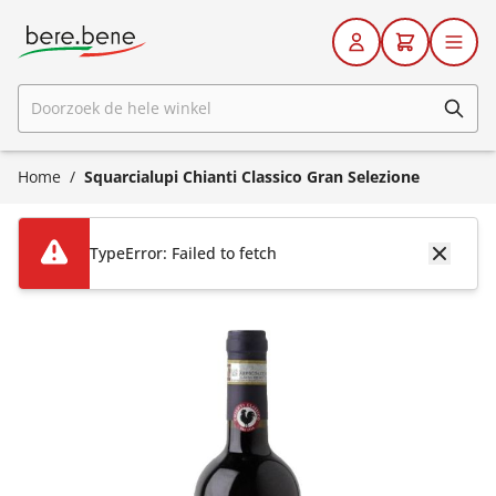
Ga naar de inhoud
Doorzoek de hele winkel
Home
/
Squarcialupi Chianti Classico Gran Selezione
TypeError: Failed to fetch