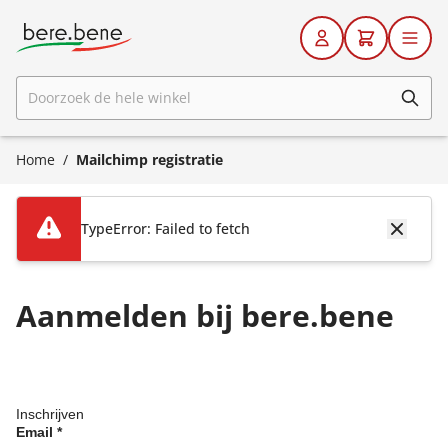
Ga naar de inhoud
Doorzoek de hele winkel
Home
/
Mailchimp registratie
TypeError: Failed to fetch
Aanmelden bij bere.bene
Inschrijven
Email
*