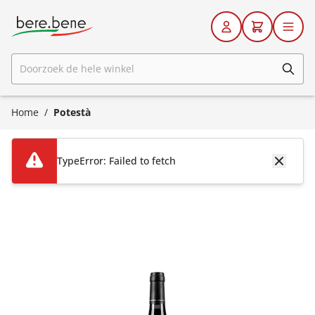
Ga naar de inhoud
Doorzoek de hele winkel
Home
/
Potestà
TypeError: Failed to fetch