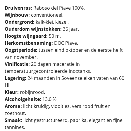
Druivenras:
Raboso del Piave 100%.
Wijnbouw:
conventioneel.
Ondergrond:
kalk-klei, kiezel.
Ouderdom wijnstokken:
35 jaar.
Hoogte wijngaard:
50 m.
Herkomstbenaming:
DOC Piave.
Oogstperiode:
tussen eind oktober en de eerste helft
van november.
Vinificatie:
20 dagen maceratie in
temperatuurgecontroleerde inoxtanks.
Lagering:
24 maanden in Soveense eiken vaten van 60
Hl.
Kleur:
robijnrood.
Alcoholgehalte:
13,0 %.
Aroma:
licht kruidig, viooltjes, vers rood fruit en
zoethout.
Smaak:
licht gestructureerd, paprika, elegant en fijne
tannines.