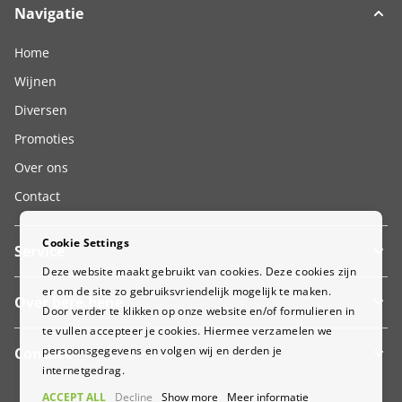
Navigatie
Home
Wijnen
Diversen
Promoties
Over ons
Contact
Cookie Settings
Service
Deze website maakt gebruikt van cookies. Deze cookies zijn
er om de site zo gebruiksvriendelijk mogelijk te maken.
Over bere.bene
Door verder te klikken op onze website en/of formulieren in
te vullen accepteer je cookies. Hiermee verzamelen we
persoonsgegevens en volgen wij en derden je
Contact
internetgedrag.
ACCEPT ALL
Decline
Show more
Meer informatie