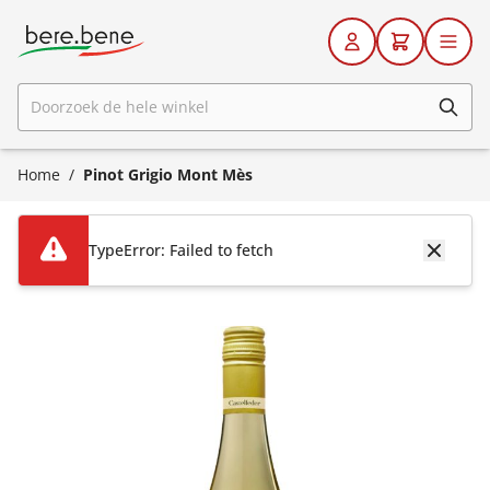
Ga naar de inhoud
Doorzoek de hele winkel
Home
/
Pinot Grigio Mont Mès
TypeError: Failed to fetch