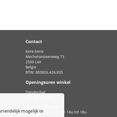
Contact
bere.bene
Mechelsesteenweg 73
2500 Lier
Belgie
BTW: BE0826.426.835
Openingsuren winkel
Donderdag:
van 14u tot 18u.
Vrijdag & zaterdag:
temd voor
riendelijk mogelijk te
van 10u tot 12u en van 14u tot 18u.
k op de