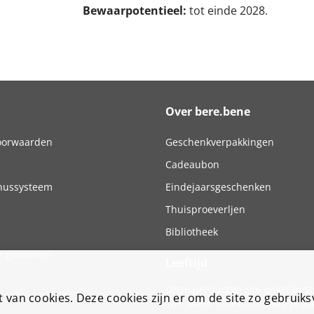
Bewaarpotentieel:
tot einde 2028.
Over bere.bene
oorwaarden
Geschenkverpakkingen
Cadeaubon
nussysteem
Eindejaarsgeschenken
Thuisproeverljen
Bibliotheek
 goederen
Leeftijd
Onze producten zijn enkel bes
van cookies. Deze cookies zijn er om de site zo gebruiksv
18+. Meer informatie vind je oo