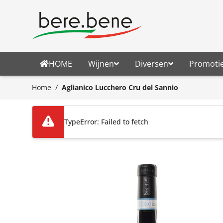
Ga naar de inhoud
HOME
Wijnen
Diversen
Promoti
Home
/
Aglianico Lucchero Cru del Sannio
TypeError: Failed to fetch