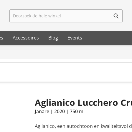
Doorzoek de hele winkel
es
Accessoires
Blog
Events
Aglianico Lucchero Cr
Janare
|
2020
|
750 ml
Aglianico, een autochtoon en kwaliteitsvol 