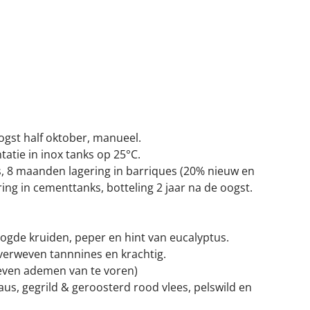
ogst half oktober, manueel.
atie in inox tanks op 25°C.
s, 8 maanden lagering in barriques (20% nieuw en
ng in cementtanks, botteling 2 jaar na de oogst.
ogde kruiden, peper en hint van eucalyptus.
 verweven tannnines en krachtig.
 even ademen van te voren)
us, gegrild & geroosterd rood vlees, pelswild en