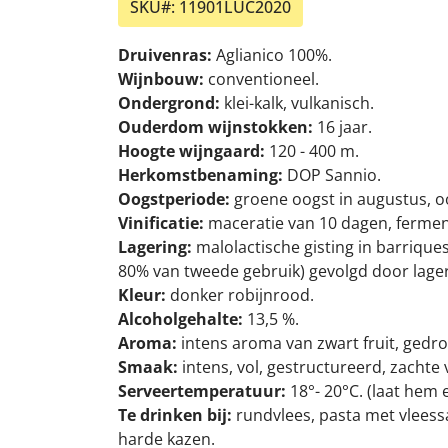
SKU#:
11901LUC2020
Druivenras:
Aglianico 100%.
Wijnbouw:
conventioneel.
Ondergrond:
klei-kalk, vulkanisch.
Ouderdom wijnstokken:
16 jaar.
Hoogte wijngaard:
120 - 400 m.
Herkomstbenaming:
DOP Sannio.
Oogstperiode:
groene oogst in augustus, o
Vinificatie:
maceratie van 10 dagen, ferment
Lagering:
malolactische gisting in barrique
80% van tweede gebruik) gevolgd door lageri
Kleur:
donker robijnrood.
Alcoholgehalte:
13,5 %.
Aroma:
intens aroma van zwart fruit, gedro
Smaak:
intens, vol, gestructureerd, zachte
Serveertemperatuur:
18°- 20°C. (laat hem
Te drinken bij:
rundvlees, pasta met vleessa
harde kazen.