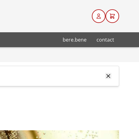
bere.bene
contact