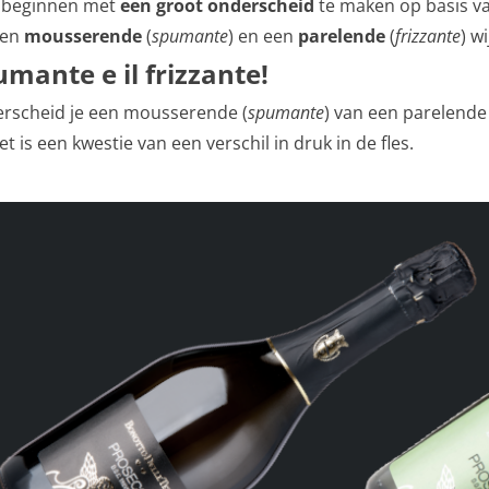
 beginnen met
een groot onderscheid
te maken op basis va
 een
mousserende
(
spumante
) en een
parelende
(
frizzante
) wi
umante e il frizzante!
rscheid je een mousserende (
spumante
) van een parelende 
et is een kwestie van een verschil in druk in de fles.