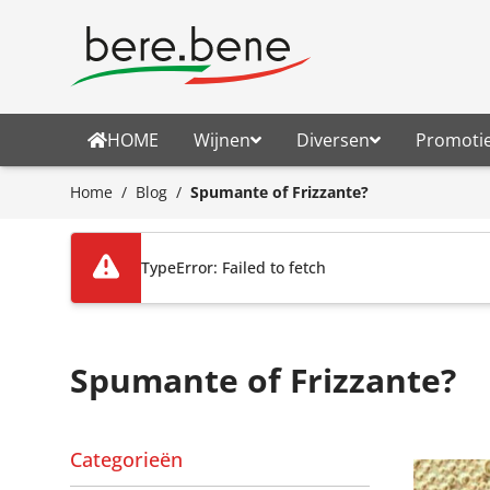
Ga naar de inhoud
HOME
Wijnen
Diversen
Promoti
Home
/
Blog
/
Spumante of Frizzante?
TypeError: Failed to fetch
Spumante of Frizzante?
Categorieën