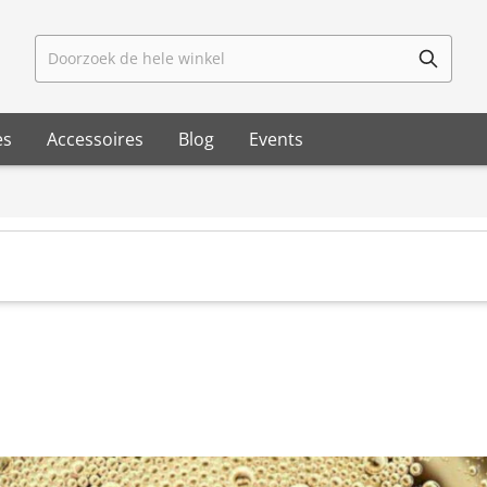
Doorzoek de hele winkel
es
Accessoires
Blog
Events