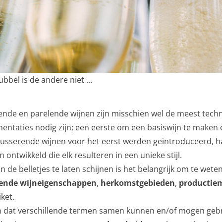
bbel is de andere niet ...
de en parelende wijnen zijn misschien wel de meest technis
mentaties nodig zijn; een eerste om een basiswijn te make
usserende wijnen voor het eerst werden geïntroduceerd, hal
 ontwikkeld die elk resulteren in een unieke stijl.
in de belletjes te laten schijnen is het belangrijk om te we
lende wijneigenschappen
,
herkomstgebieden
,
productie
iket.
ien dat verschillende termen samen kunnen en/of mogen geb