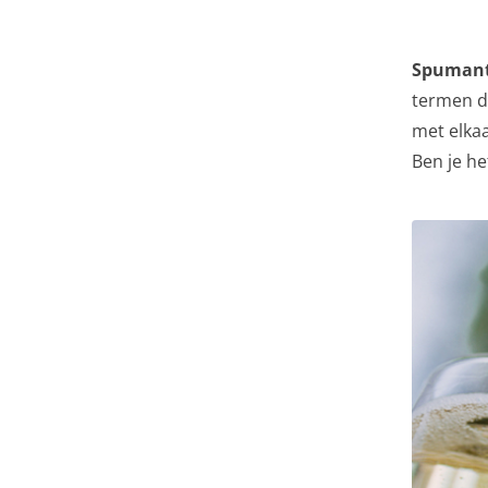
Spuman
termen d
met elkaa
Ben je he