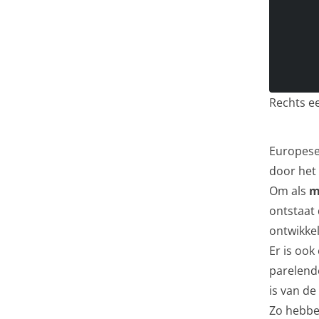
Rechts ee
Europese
door het
Om als
m
ontstaat
ontwikke
Er is oo
parelende
is van de
Zo hebben