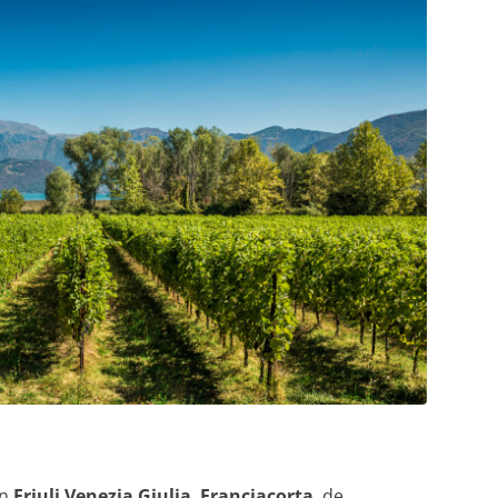
n
Friuli Venezia Giulia
.
Franciacorta
, de