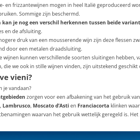
- en frizzantewijnen mogen in heel Italië geproduceerd 
ruiken. Sommige zijn beschermd.
kan je nog een verschil herkennen tussen beide varian
es en de afsluiting.
hogere druk van een mousserende wijn zijn deze flessen z
d door een metalen draadsluiting.
e wijnen kunnen verschillende soorten sluitingen hebben, v
n, die we ook in stille wijnen vinden, zijn uitstekend geschik
ve vieni?
 je vandaan?
tgebieden
zorgen voor een afbakening van het gebruik van
,
Lambrusco
,
Moscato d’Asti
en
Franciacorta
klinken waars
benamingen waarvan het gebruik wettelijk geregeld is. Het 