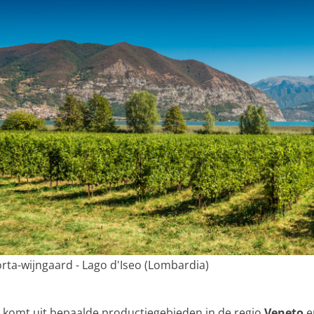
rta-wijngaard - Lago d'Iseo (Lombardia)
komt uit bepaalde productiegebieden in de regio
Veneto
e