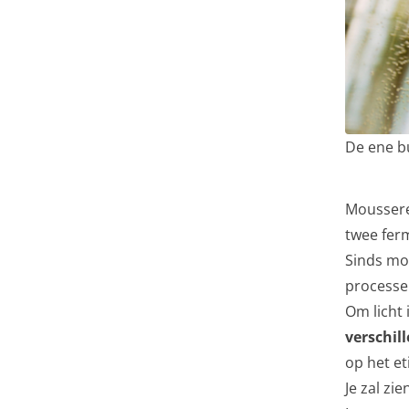
De ene bu
Mousseren
twee fer
Sinds mo
processen
Om licht 
verschil
op het et
Je zal z