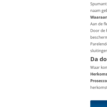
Spumante
naam geb
Waaraan 
Aan de fl
Door de 
bescherm
Parelend
sluitinge
Da do
Waar kom
Herkoms
Prosecco
herkomst