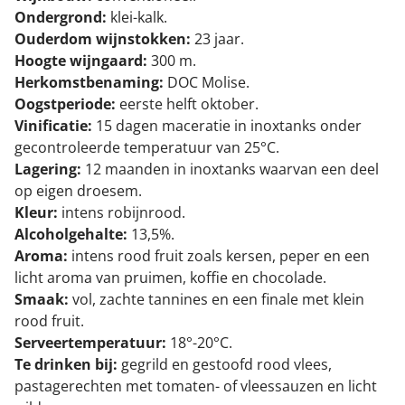
Ondergrond:
klei-kalk.
Ouderdom wijnstokken:
23 jaar.
Hoogte wijngaard:
300 m.
Herkomstbenaming:
DOC Molise.
Oogstperiode:
eerste helft oktober.
Vinificatie:
15 dagen maceratie in inoxtanks onder
gecontroleerde temperatuur van 25°C.
Lagering:
12 maanden in inoxtanks waarvan een deel
op eigen droesem.
Kleur:
intens robijnrood.
Alcoholgehalte:
13,5%.
Aroma:
intens rood fruit zoals kersen, peper en een
licht aroma van pruimen, koffie en chocolade.
Smaak:
vol, zachte tannines en een finale met klein
rood fruit.
Serveertemperatuur:
18°-20°C.
Te drinken bij:
gegrild en gestoofd rood vlees,
pastagerechten met tomaten- of vleessauzen en licht