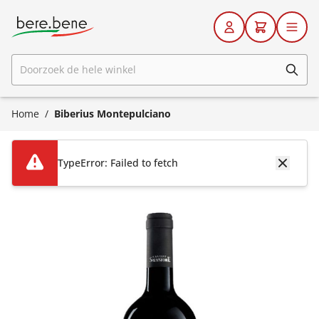
Ga naar de inhoud
Doorzoek de hele winkel
Home
/
Biberius Montepulciano
TypeError: Failed to fetch