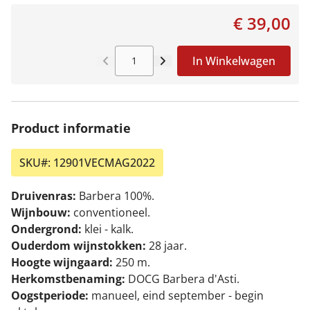
€ 39,00
In Winkelwagen
Aantal
Product informatie
SKU#:
12901VECMAG2022
Druivenras:
Barbera 100%.
Wijnbouw:
conventioneel.
Ondergrond:
klei - kalk.
Ouderdom wijnstokken:
28 jaar.
Hoogte wijngaard:
250 m.
Herkomstbenaming:
DOCG Barbera d'Asti.
Oogstperiode:
manueel, eind september - begin