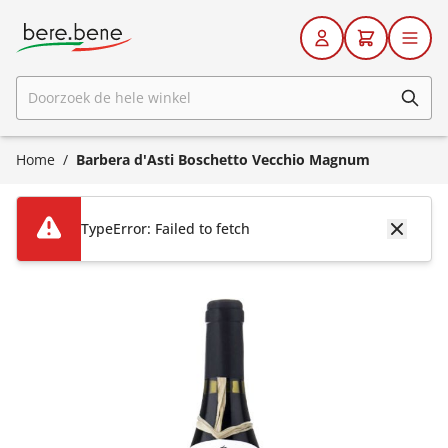
Ga naar de inhoud
Doorzoek de hele winkel
Home
/
Barbera d'Asti Boschetto Vecchio Magnum
TypeError: Failed to fetch