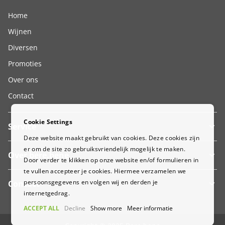
Home
Wijnen
Diversen
Promoties
Over ons
Contact
Cookie Settings
Service
Deze website maakt gebruikt van cookies. Deze cookies zijn
er om de site zo gebruiksvriendelijk mogelijk te maken.
Over bere.bene
Door verder te klikken op onze website en/of formulieren in
te vullen accepteer je cookies. Hiermee verzamelen we
persoonsgegevens en volgen wij en derden je
Contact
internetgedrag.
ACCEPT ALL
Decline
Show more
Meer informatie